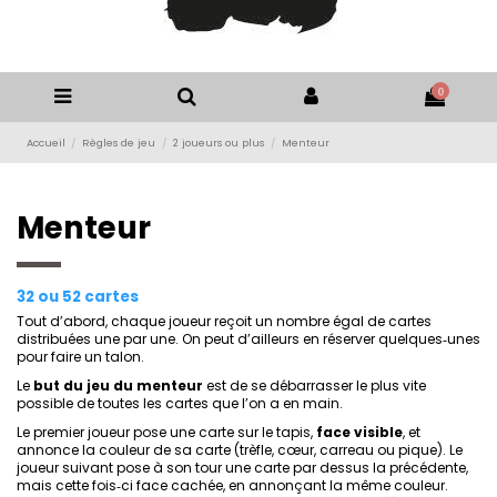
0
Accueil
Règles de jeu
2 joueurs ou plus
Menteur
Menteur
32 ou 52 cartes
Tout d’abord, chaque joueur reçoit un nombre égal de cartes
distribuées une par une. On peut d’ailleurs en réserver quelques‐unes
pour faire un talon.
Le
but du jeu du menteur
est de se débarrasser le plus vite
possible de toutes les cartes que l’on a en main.
Le premier joueur pose une carte sur le tapis,
face visible
, et
annonce la couleur de sa carte (trèfle, cœur, carreau ou pique). Le
joueur suivant pose à son tour une carte par dessus la précédente,
mais cette fois‐ci face cachée, en annonçant la même couleur.