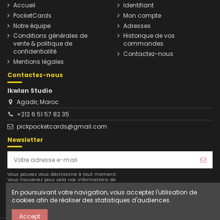
Accueil
Identifiant
PocketCards
Mon compte
Notre équipe
Adresses
Conditions générales de
Historique de vos
vente & politique de
commandes
confidentialité
Contactez-nous
Mentions légales
Contactez-nous
Ikwlan Studio
Agadir, Maroc
+212 6 51 57 82 35
pickpocketcards@gmail.com
Newsletter
Vous pouvez vous désinscrire à tout moment.
Vous trouverez pour cela nos informations de
contact dans les conditions d'utilisation du site.
En poursuivant votre navigation, vous acceptez l'utilisation de
cookies afin de réaliser des statistiques d'audiences.
Accept